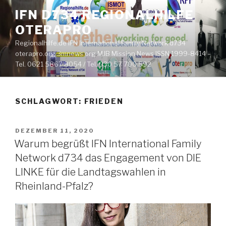
Zum
IFN D734 REGIONALHILFE
Inhalt
OTERAPRO
springen
Regionalhilfe.de IFN International Family Network d734
oterapro.org 3mnews.org MJB Mission News ISSN 1999-8414 –
Tel. 0621 5867 8054 / Tel. 030 57 700 592
SCHLAGWORT:
FRIEDEN
VERÖFFENTLICHT
DEZEMBER 11, 2020
AM
Warum begrüßt IFN International Family
Network d734 das Engagement von DIE
LINKE für die Landtagswahlen in
Rheinland-Pfalz?