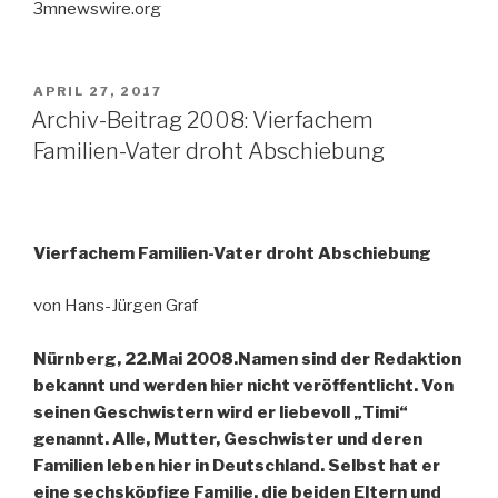
3mnewswire.org
VERÖFFENTLICHT
APRIL 27, 2017
AM
Archiv-Beitrag 2008: Vierfachem
Familien-Vater droht Abschiebung
Vierfachem Familien-Vater droht Abschiebung
von Hans-Jürgen Graf
Nürnberg, 22.Mai 2008.Namen sind der Redaktion
bekannt und werden hier nicht veröffentlicht. Von
seinen Geschwistern wird er liebevoll „Timi“
genannt. Alle, Mutter, Geschwister und deren
Familien leben hier in Deutschland. Selbst hat er
eine sechsköpfige Familie, die beiden Eltern und