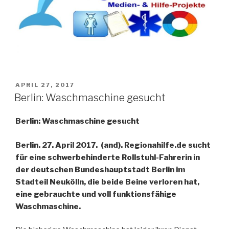
VERÖFFENTLICHT
APRIL 27, 2017
AM
Berlin: Waschmaschine gesucht
Berlin: Waschmaschine gesucht
Berlin. 27. April 2017. (and). Regionahilfe.de sucht
für eine schwerbehinderte Rollstuhl-Fahrerin in
der deutschen Bundeshauptstadt Berlin im
Stadteil Neukölln, die beide Beine verloren hat,
eine gebrauchte und voll funktionsfähige
Waschmaschine.