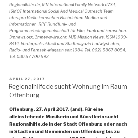
Regionalhilfe.de, IFN International Family Network d734,
ISMOT International Social And Medical Outreach Team,
oterapro Radio Fernsehen Nachrichten Medien und
Informationen, RPF Rundfunk- und
Programmarbeitsgemeinschaft für Film, Funk und Fernsehen,
3mnews.org, 3mnewswire.org, MJB Mission News, ISSN 1999-
8414, Vorderpfalz aktuell und Stadtmagazin Ludwigshafen,
Radio- und Fernseh-Magazin seit 1984, Tel. 0621 5867 8054,
Tel. 030 57 700 592
VERÖFFENTLICHT
APRIL 27, 2017
AM
Regionalhilfe.de sucht Wohnung im Raum
Offenburg
Offenburg. 27. April 2017. (and). Für eine
alleinstehende Musikerin und Künstlerin sucht
Regionalhilfe.de in der Stadt Offenburg oder auch
in Städten und Gemeinden um Offenburg bis zu