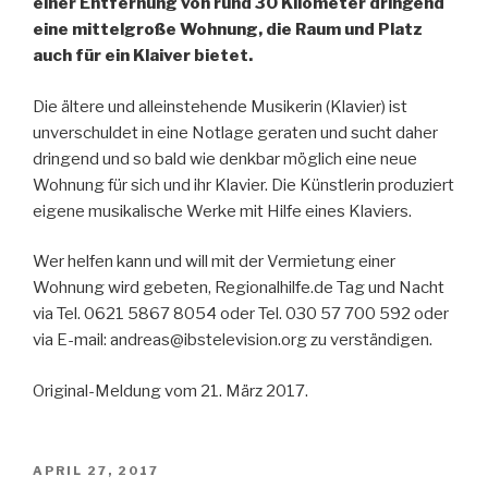
einer Entfernung von rund 30 Kilometer dringend
eine mittelgroße Wohnung, die Raum und Platz
auch für ein Klaiver bietet.
Die ältere und alleinstehende Musikerin (Klavier) ist
unverschuldet in eine Notlage geraten und sucht daher
dringend und so bald wie denkbar möglich eine neue
Wohnung für sich und ihr Klavier. Die Künstlerin produziert
eigene musikalische Werke mit Hilfe eines Klaviers.
Wer helfen kann und will mit der Vermietung einer
Wohnung wird gebeten, Regionalhilfe.de Tag und Nacht
via Tel. 0621 5867 8054 oder Tel. 030 57 700 592 oder
via E-mail: andreas@ibstelevision.org zu verständigen.
Original-Meldung vom 21. März 2017.
VERÖFFENTLICHT
APRIL 27, 2017