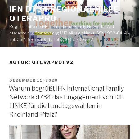
Zum
IFN D734 REGIONALHILFE
Inhalt
OTERAPRO
springen
Regionalhilfe.de IFN International Family Network d734
oterapro.org 3mnews.org MJB Mission News ISSN 1999-8414 –
Tel. 0621 5867 8054 / Tel. 030 57 700 592
AUTOR:
OTERAPROTV2
VERÖFFENTLICHT
DEZEMBER 11, 2020
AM
Warum begrüßt IFN International Family
Network d734 das Engagement von DIE
LINKE für die Landtagswahlen in
Rheinland-Pfalz?