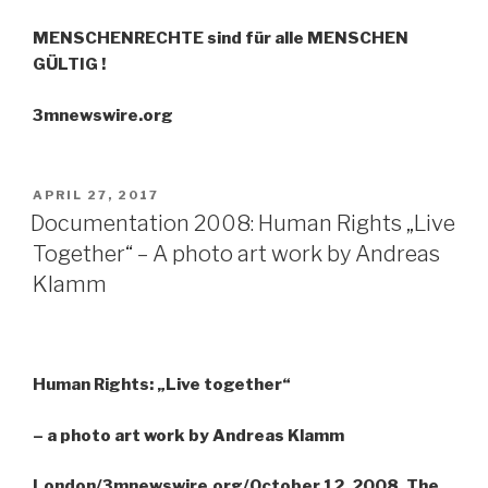
MENSCHENRECHTE sind für alle MENSCHEN
GÜLTIG !
3mnewswire.org
VERÖFFENTLICHT
APRIL 27, 2017
AM
Documentation 2008: Human Rights „Live
Together“ – A photo art work by Andreas
Klamm
Human Rights: „Live together“
– a photo art work by Andreas Klamm
London/3mnewswire.org/October 12, 2008. The