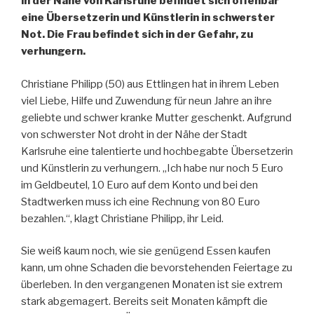
in der Nähe von Karlsruhe befindet sich offenbar
eine Übersetzerin und Künstlerin in schwerster
Not. Die Frau befindet sich in der Gefahr, zu
verhungern.
Christiane Philipp (50) aus Ettlingen hat in ihrem Leben
viel Liebe, Hilfe und Zuwendung für neun Jahre an ihre
geliebte und schwer kranke Mutter geschenkt. Aufgrund
von schwerster Not droht in der Nähe der Stadt
Karlsruhe eine talentierte und hochbegabte Übersetzerin
und Künstlerin zu verhungern. „Ich habe nur noch 5 Euro
im Geldbeutel, 10 Euro auf dem Konto und bei den
Stadtwerken muss ich eine Rechnung von 80 Euro
bezahlen.“, klagt Christiane Philipp, ihr Leid.
Sie weiß kaum noch, wie sie genügend Essen kaufen
kann, um ohne Schaden die bevorstehenden Feiertage zu
überleben. In den vergangenen Monaten ist sie extrem
stark abgemagert. Bereits seit Monaten kämpft die