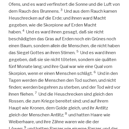
Ofens, und es ward verfinstert die Sonne und die Luft von
3
dem Rauch des Brunnens.
Und aus dem Rauch kamen
Heuschrecken auf die Erde; und ihnen ward Macht
gegeben, wie die Skorpione auf Erden Macht
4
haben.
Und es ward ihnen gesagt, daß sie nicht
beschädigten das Gras auf Erden noch ein Grünes noch
einen Baum, sondern allein die Menschen, die nicht haben
5
das Siegel Gottes an ihren Stirnen.
Und es ward ihnen
gegeben, daß sie sie nicht töteten, sondern sie quälten
fünf Monate lang; und ihre Qual war wie eine Qual vom
6
Skorpion, wenn er einen Menschen schlägt.
Und in den
Tagen werden die Menschen den Tod suchen, und nicht
finden; werden begehren zu sterben, und der Tod wird vor
7
ihnen fliehen.
Und die Heuschrecken sind gleich den
Rossen, die zum Kriege bereitet sind; und auf ihrem
Haupt wie Kronen, dem Golde gleich, und ihr Antlitz
8
gleich der Menschen Antlitz;
und hatten Haare wie
Weiberhaare, und ihre Zähne waren wie die der
9
Löwen;
und hatten Panzer wie eiserne Panzer, und das