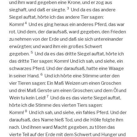
und ihm ward gegeben eine Krone, und er zog aus
3
sieghaft, und daß er siegte.
Und da es das andere
Siegel auftat, hörte ich das andere Tier sagen:
4
Komm!
Und es ging heraus ein anderes Pferd, das war
rot. Und dem, der daraufsaß, ward gegeben, den Frieden
zu nehmen von der Erde und daß sie sich untereinander
erwürgten; und ward ihm ein großes Schwert
5
gegeben.
Und da es das dritte Siegel auftat, hörte ich
das dritte Tier sagen: Komm! Und ich sah, und siehe, ein
schwarzes Pferd. Und der daraufsaß, hatte eine Waage
6
in seiner Hand.
Und ich hörte eine Stimme unter den
vier Tieren sagen: Ein Maß Weizen um einen Groschen
und drei Maß Gerste um einen Groschen; und dem Öl und
7
Wein tu kein Leid!
Und da es das vierte Siegel auftat,
hörte ich die Stimme des vierten Tiers sagen:
8
Komm!
Und ich sah, und siehe, ein fahles Pferd. Und der
daraufsaß, des Name hieß Tod, und die Hölle folgte ihm
nach. Und ihnen ward Macht gegeben, zu töten das
vierte Teil auf der Erde mit dem Schwert und Hunger und