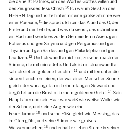
die da heißt Patmos, um des Wortes Gottes willen und
10
des Zeugnisses Jesu Christi.
Ich war im Geist an des
HERRN Tag und hörte hinter mir eine große Stimme wie
11
einer Posaune,
die sprach: Ich bin das A und das O, der
Erste und der Letzte; und was du siehst, das schreibe in
ein Buch und sende es zu den Gemeinden in Asien: gen
Ephesus und gen Smyrna und gen Pergamus und gen
Thyatira und gen Sardes und gen Philadelphia und gen
12
Laodizea.
Und ich wandte mich um, zu sehen nach der
Stimme, die mit mir redete. Und als ich mich umwandte
13
sah ich sieben goldene Leuchter
und mitten unter die
sieben Leuchtern einen, der war eines Menschen Sohne
gleich, der war angetan mit einem langen Gewand und
14
begürtet um die Brust mit einem goldenen Gürtel.
Sein
Haupt aber und sein Haar war weiß wie weiße Wolle, wie
der Schnee, und seine Augen wie eine
15
Feuerflamme
und seine Füße gleichwie Messing, das
im Ofen glüht, und seine Stimme wie großes
16
Wasserrauschen;
und er hatte sieben Sterne in seiner