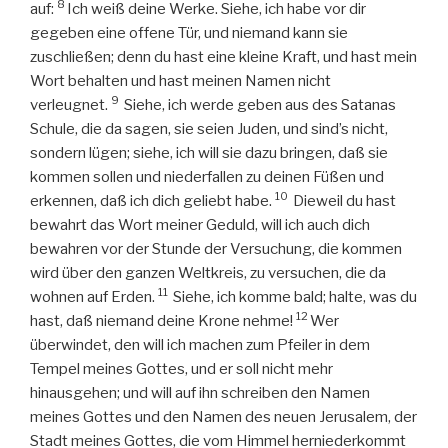
8
auf:
Ich weiß deine Werke. Siehe, ich habe vor dir
gegeben eine offene Tür, und niemand kann sie
zuschließen; denn du hast eine kleine Kraft, und hast mein
Wort behalten und hast meinen Namen nicht
9
verleugnet.
Siehe, ich werde geben aus des Satanas
Schule, die da sagen, sie seien Juden, und sind’s nicht,
sondern lügen; siehe, ich will sie dazu bringen, daß sie
kommen sollen und niederfallen zu deinen Füßen und
10
erkennen, daß ich dich geliebt habe.
Dieweil du hast
bewahrt das Wort meiner Geduld, will ich auch dich
bewahren vor der Stunde der Versuchung, die kommen
wird über den ganzen Weltkreis, zu versuchen, die da
11
wohnen auf Erden.
Siehe, ich komme bald; halte, was du
12
hast, daß niemand deine Krone nehme!
Wer
überwindet, den will ich machen zum Pfeiler in dem
Tempel meines Gottes, und er soll nicht mehr
hinausgehen; und will auf ihn schreiben den Namen
meines Gottes und den Namen des neuen Jerusalem, der
Stadt meines Gottes, die vom Himmel herniederkommt