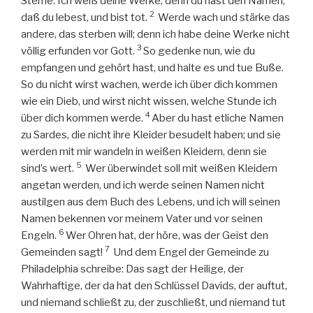
Sterne: Ich weiß deine Werke; denn du hast den Namen,
2
daß du lebest, und bist tot.
Werde wach und stärke das
andere, das sterben will; denn ich habe deine Werke nicht
3
völlig erfunden vor Gott.
So gedenke nun, wie du
empfangen und gehört hast, und halte es und tue Buße.
So du nicht wirst wachen, werde ich über dich kommen
wie ein Dieb, und wirst nicht wissen, welche Stunde ich
4
über dich kommen werde.
Aber du hast etliche Namen
zu Sardes, die nicht ihre Kleider besudelt haben; und sie
werden mit mir wandeln in weißen Kleidern, denn sie
5
sind’s wert.
Wer überwindet soll mit weißen Kleidern
angetan werden, und ich werde seinen Namen nicht
austilgen aus dem Buch des Lebens, und ich will seinen
Namen bekennen vor meinem Vater und vor seinen
6
Engeln.
Wer Ohren hat, der höre, was der Geist den
7
Gemeinden sagt!
Und dem Engel der Gemeinde zu
Philadelphia schreibe: Das sagt der Heilige, der
Wahrhaftige, der da hat den Schlüssel Davids, der auftut,
und niemand schließt zu, der zuschließt, und niemand tut