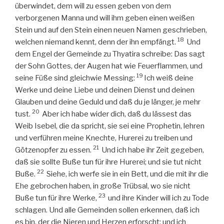
überwindet, dem will zu essen geben von dem
verborgenen Manna und will ihm geben einen weißen
Stein und auf den Stein einen neuen Namen geschrieben,
18
welchen niemand kennt, denn der ihn empfängt.
Und
dem Engel der Gemeinde zu Thyatira schreibe: Das sagt
der Sohn Gottes, der Augen hat wie Feuerflammen, und
19
seine Füße sind gleichwie Messing:
Ich weiß deine
Werke und deine Liebe und deinen Dienst und deinen
Glauben und deine Geduld und daß du je länger, je mehr
20
tust.
Aber ich habe wider dich, daß du lässest das
Weib Isebel, die da spricht, sie sei eine Prophetin, lehren
und verführen meine Knechte, Hurerei zu treiben und
21
Götzenopfer zu essen.
Und ich habe ihr Zeit gegeben,
daß sie sollte Buße tun für ihre Hurerei; und sie tut nicht
22
Buße.
Siehe, ich werfe sie in ein Bett, und die mit ihr die
Ehe gebrochen haben, in große Trübsal, wo sie nicht
23
Buße tun für ihre Werke,
und ihre Kinder will ich zu Tode
schlagen. Und alle Gemeinden sollen erkennen, daß ich
es bin, der die Nieren und Herzen erforscht; und ich