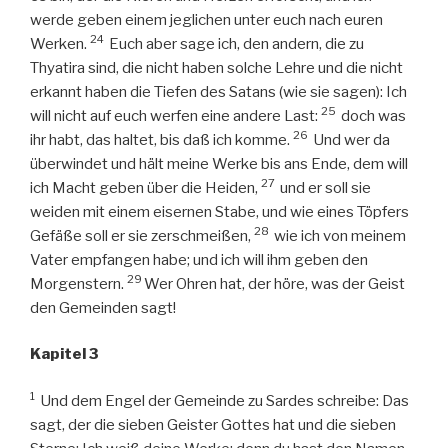
werde geben einem jeglichen unter euch nach euren
24
Werken.
Euch aber sage ich, den andern, die zu
Thyatira sind, die nicht haben solche Lehre und die nicht
erkannt haben die Tiefen des Satans (wie sie sagen): Ich
25
will nicht auf euch werfen eine andere Last:
doch was
26
ihr habt, das haltet, bis daß ich komme.
Und wer da
überwindet und hält meine Werke bis ans Ende, dem will
27
ich Macht geben über die Heiden,
und er soll sie
weiden mit einem eisernen Stabe, und wie eines Töpfers
28
Gefäße soll er sie zerschmeißen,
wie ich von meinem
Vater empfangen habe; und ich will ihm geben den
29
Morgenstern.
Wer Ohren hat, der höre, was der Geist
den Gemeinden sagt!
Kapitel 3
1
Und dem Engel der Gemeinde zu Sardes schreibe: Das
sagt, der die sieben Geister Gottes hat und die sieben