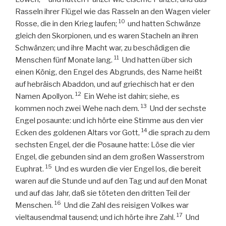
Rasseln ihrer Flügel wie das Rasseln an den Wagen vieler
10
Rosse, die in den Krieg laufen;
und hatten Schwänze
gleich den Skorpionen, und es waren Stacheln an ihren
Schwänzen; und ihre Macht war, zu beschädigen die
11
Menschen fünf Monate lang.
Und hatten über sich
einen König, den Engel des Abgrunds, des Name heißt
auf hebräisch Abaddon, und auf griechisch hat er den
12
Namen Apollyon.
Ein Wehe ist dahin; siehe, es
13
kommen noch zwei Wehe nach dem.
Und der sechste
Engel posaunte: und ich hörte eine Stimme aus den vier
14
Ecken des goldenen Altars vor Gott,
die sprach zu dem
sechsten Engel, der die Posaune hatte: Löse die vier
Engel, die gebunden sind an dem großen Wasserstrom
15
Euphrat.
Und es wurden die vier Engel los, die bereit
waren auf die Stunde und auf den Tag und auf den Monat
und auf das Jahr, daß sie töteten den dritten Teil der
16
Menschen.
Und die Zahl des reisigen Volkes war
17
vieltausendmal tausend; und ich hörte ihre Zahl.
Und