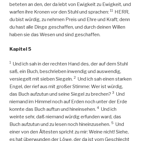
beteten an den, der da lebt von Ewigkeit zu Ewigkeit, und
11
warfen ihre Kronen vor den Stuhl und sprachen:
HERR,
du bist würdig, zu nehmen Preis und Ehre und Kraft; denn
du hast alle Dinge geschaffen, und durch deinen Willen
haben sie das Wesen und sind geschaffen.
Kapitel 5
1
Und ich sah in der rechten Hand des, der auf dem Stuhl
saß, ein Buch, beschrieben inwendig und auswendig,
2
versiegelt mit sieben Siegeln.
Und ich sah einen starken
Engel, der rief aus mit großer Stimme: Wer ist würdig,
3
das Buch aufzutun und seine Siegel zu brechen?
Und
niemand im Himmel noch auf Erden noch unter der Erde
4
konnte das Buch auftun und hineinsehen.
Und ich
weinte sehr, daß niemand würdig erfunden ward, das
5
Buch aufzutun und zu lesen noch hineinzusehen.
Und
einer von den Ältesten spricht zu mir: Weine nicht! Siehe,
es hat überwunden der Löwe, der da ist vom Geschlecht