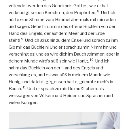
vollendet werden das Geheimnis Gottes, wie er hat
8
verkündigt seinen Knechten, den Propheten.
Und ich
hörte eine Stimme vom Himmel abermals mit mir reden
und sagen: Gehe hin, nimm das offene Büchlein von der
Hand des Engels, der auf dem Meer und der Erde
9
steht!
Und ich ging hin zu dem Engel und sprach zu ihm:
Gib mir das Büchlein! Und er sprach zu mir: Nimm hin und
verschling es! und es wird dich im Bauch grimmen; aber in
10
deinem Munde wird’s süß sein wie Honig.
Und ich
nahm das Büchlein von der Hand des Engels und
verschlang es, und es war süß in meinem Munde wie
Honig; und da ich’s gegessen hatte, grimmte mich’s im
11
Bauch.
Und er sprach zu mir: Du mußt abermals
weissagen von Völkern und Heiden und Sprachen und
vielen Königen.