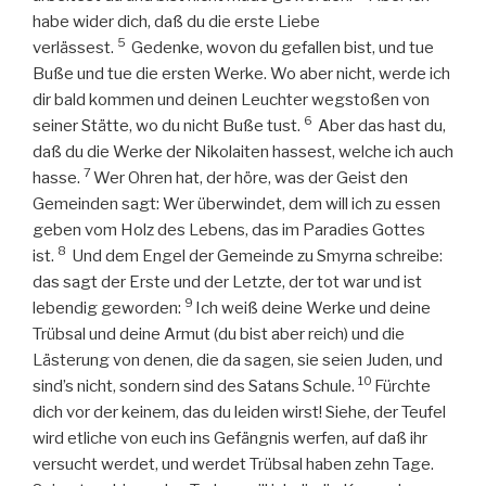
habe wider dich, daß du die erste Liebe
5
verlässest.
Gedenke, wovon du gefallen bist, und tue
Buße und tue die ersten Werke. Wo aber nicht, werde ich
dir bald kommen und deinen Leuchter wegstoßen von
6
seiner Stätte, wo du nicht Buße tust.
Aber das hast du,
daß du die Werke der Nikolaiten hassest, welche ich auch
7
hasse.
Wer Ohren hat, der höre, was der Geist den
Gemeinden sagt: Wer überwindet, dem will ich zu essen
geben vom Holz des Lebens, das im Paradies Gottes
8
ist.
Und dem Engel der Gemeinde zu Smyrna schreibe:
das sagt der Erste und der Letzte, der tot war und ist
9
lebendig geworden:
Ich weiß deine Werke und deine
Trübsal und deine Armut (du bist aber reich) und die
Lästerung von denen, die da sagen, sie seien Juden, und
10
sind’s nicht, sondern sind des Satans Schule.
Fürchte
dich vor der keinem, das du leiden wirst! Siehe, der Teufel
wird etliche von euch ins Gefängnis werfen, auf daß ihr
versucht werdet, und werdet Trübsal haben zehn Tage.