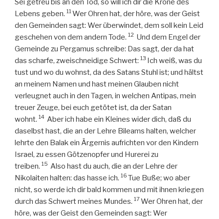
Sei getreu bis an den Tod, so will ich dir die Krone des
11
Lebens geben.
Wer Ohren hat, der höre, was der Geist
den Gemeinden sagt: Wer überwindet, dem soll kein Leid
12
geschehen von dem andern Tode.
Und dem Engel der
Gemeinde zu Pergamus schreibe: Das sagt, der da hat
13
das scharfe, zweischneidige Schwert:
Ich weiß, was du
tust und wo du wohnst, da des Satans Stuhl ist; und hältst
an meinem Namen und hast meinen Glauben nicht
verleugnet auch in den Tagen, in welchen Antipas, mein
treuer Zeuge, bei euch getötet ist, da der Satan
14
wohnt.
Aber ich habe ein Kleines wider dich, daß du
daselbst hast, die an der Lehre Bileams halten, welcher
lehrte den Balak ein Ärgernis aufrichten vor den Kindern
Israel, zu essen Götzenopfer und Hurerei zu
15
treiben.
Also hast du auch, die an der Lehre der
16
Nikolaiten halten: das hasse ich.
Tue Buße; wo aber
nicht, so werde ich dir bald kommen und mit ihnen kriegen
17
durch das Schwert meines Mundes.
Wer Ohren hat, der
höre, was der Geist den Gemeinden sagt: Wer