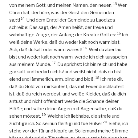
13
von meinem Gott, und meinen Namen, den neuen.
Wer
Ohren hat, der höre, was der Geist den Gemeinden
14
sagt!
Und dem Engel der Gemeinde zu Laodizea
schreibe: Das sagt, der Amen heißt, der treue und
15
wahrhaftige Zeuge, der Anfang der Kreatur Gottes:
Ich
weiß deine Werke, daß du weder kalt noch warm bist.
16
Ach, daß du kalt oder warm wärest!
Weil du aber lau
bist und weder kalt noch warm, werde ich dich ausspeien
17
aus meinem Munde.
Du sprichst: Ich bin reich und habe
gar satt und bedarf nichts! und weißt nicht, daß du bist
18
elend und jämmerlich, arm, blind und bloß.
Ich rate dir,
daß du Gold von mir kaufest, das mit Feuer durchläutert
ist, daß du reich werdest, und weiße Kleider, daß du dich
antust und nicht offenbart werde die Schande deiner
Blöße; und salbe deine Augen mit Augensalbe, daß du
19
sehen mögest.
Welche ich liebhabe, die strafe und
20
züchtige ich. So sei nun fleißig und tue Buße!
Siehe, ich
stehe vor der Tür und klopfe an. So jemand meine Stimme