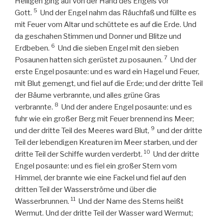
Heiligen ging auf von der Hand des Engels vor
5
Gott.
Und der Engel nahm das Räuchfaß und füllte es
mit Feuer vom Altar und schüttete es auf die Erde. Und
da geschahen Stimmen und Donner und Blitze und
6
Erdbeben.
Und die sieben Engel mit den sieben
7
Posaunen hatten sich gerüstet zu posaunen.
Und der
erste Engel posaunte: und es ward ein Hagel und Feuer,
mit Blut gemengt, und fiel auf die Erde; und der dritte Teil
der Bäume verbrannte, und alles grüne Gras
8
verbrannte.
Und der andere Engel posaunte: und es
fuhr wie ein großer Berg mit Feuer brennend ins Meer;
9
und der dritte Teil des Meeres ward Blut,
und der dritte
Teil der lebendigen Kreaturen im Meer starben, und der
10
dritte Teil der Schiffe wurden verderbt.
Und der dritte
Engel posaunte: und es fiel ein großer Stern vom
Himmel, der brannte wie eine Fackel und fiel auf den
dritten Teil der Wasserströme und über die
11
Wasserbrunnen.
Und der Name des Sterns heißt
Wermut. Und der dritte Teil der Wasser ward Wermut;