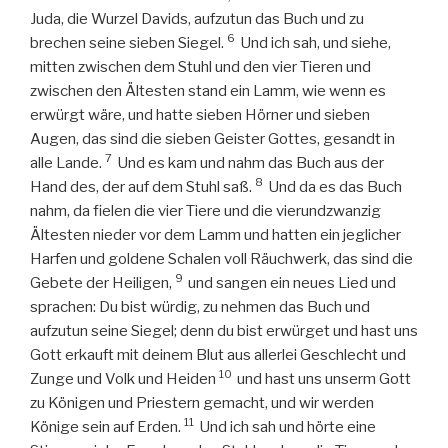
Juda, die Wurzel Davids, aufzutun das Buch und zu
6
brechen seine sieben Siegel.
Und ich sah, und siehe,
mitten zwischen dem Stuhl und den vier Tieren und
zwischen den Ältesten stand ein Lamm, wie wenn es
erwürgt wäre, und hatte sieben Hörner und sieben
Augen, das sind die sieben Geister Gottes, gesandt in
7
alle Lande.
Und es kam und nahm das Buch aus der
8
Hand des, der auf dem Stuhl saß.
Und da es das Buch
nahm, da fielen die vier Tiere und die vierundzwanzig
Ältesten nieder vor dem Lamm und hatten ein jeglicher
Harfen und goldene Schalen voll Räuchwerk, das sind die
9
Gebete der Heiligen,
und sangen ein neues Lied und
sprachen: Du bist würdig, zu nehmen das Buch und
aufzutun seine Siegel; denn du bist erwürget und hast uns
Gott erkauft mit deinem Blut aus allerlei Geschlecht und
10
Zunge und Volk und Heiden
und hast uns unserm Gott
zu Königen und Priestern gemacht, und wir werden
11
Könige sein auf Erden.
Und ich sah und hörte eine