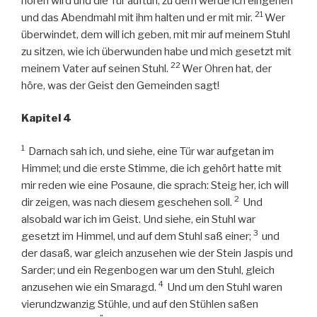
hören wird und die Tür auftun, zu dem werde ich eingehen
21
und das Abendmahl mit ihm halten und er mit mir.
Wer
überwindet, dem will ich geben, mit mir auf meinem Stuhl
zu sitzen, wie ich überwunden habe und mich gesetzt mit
22
meinem Vater auf seinen Stuhl.
Wer Ohren hat, der
höre, was der Geist den Gemeinden sagt!
Kapitel 4
1
Darnach sah ich, und siehe, eine Tür war aufgetan im
Himmel; und die erste Stimme, die ich gehört hatte mit
mir reden wie eine Posaune, die sprach: Steig her, ich will
2
dir zeigen, was nach diesem geschehen soll.
Und
alsobald war ich im Geist. Und siehe, ein Stuhl war
3
gesetzt im Himmel, und auf dem Stuhl saß einer;
und
der dasaß, war gleich anzusehen wie der Stein Jaspis und
Sarder; und ein Regenbogen war um den Stuhl, gleich
4
anzusehen wie ein Smaragd.
Und um den Stuhl waren
vierundzwanzig Stühle, und auf den Stühlen saßen