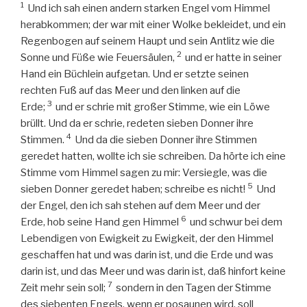
1
Und ich sah einen andern starken Engel vom Himmel
herabkommen; der war mit einer Wolke bekleidet, und ein
Regenbogen auf seinem Haupt und sein Antlitz wie die
2
Sonne und Füße wie Feuersäulen,
und er hatte in seiner
Hand ein Büchlein aufgetan. Und er setzte seinen
rechten Fuß auf das Meer und den linken auf die
3
Erde;
und er schrie mit großer Stimme, wie ein Löwe
brüllt. Und da er schrie, redeten sieben Donner ihre
4
Stimmen.
Und da die sieben Donner ihre Stimmen
geredet hatten, wollte ich sie schreiben. Da hörte ich eine
Stimme vom Himmel sagen zu mir: Versiegle, was die
5
sieben Donner geredet haben; schreibe es nicht!
Und
der Engel, den ich sah stehen auf dem Meer und der
6
Erde, hob seine Hand gen Himmel
und schwur bei dem
Lebendigen von Ewigkeit zu Ewigkeit, der den Himmel
geschaffen hat und was darin ist, und die Erde und was
darin ist, und das Meer und was darin ist, daß hinfort keine
7
Zeit mehr sein soll;
sondern in den Tagen der Stimme
des siebenten Engels, wenn er posaunen wird, soll