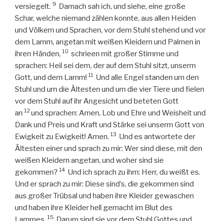
9
versiegelt.
Darnach sah ich, und siehe, eine große
Schar, welche niemand zählen konnte, aus allen Heiden
und Völkern und Sprachen, vor dem Stuhl stehend und vor
dem Lamm, angetan mit weißen Kleidern und Palmen in
10
ihren Händen,
schrieen mit großer Stimme und
sprachen: Heil sei dem, der auf dem Stuhl sitzt, unserm
11
Gott, und dem Lamm!
Und alle Engel standen um den
Stuhl und um die Ältesten und um die vier Tiere und fielen
vor dem Stuhl auf ihr Angesicht und beteten Gott
12
an
und sprachen: Amen, Lob und Ehre und Weisheit und
Dank und Preis und Kraft und Stärke sei unserm Gott von
13
Ewigkeit zu Ewigkeit! Amen.
Und es antwortete der
Ältesten einer und sprach zu mir: Wer sind diese, mit den
weißen Kleidern angetan, und woher sind sie
14
gekommen?
Und ich sprach zu ihm: Herr, du weißt es.
Und er sprach zu mir: Diese sind’s, die gekommen sind
aus großer Trübsal und haben ihre Kleider gewaschen
und haben ihre Kleider hell gemacht im Blut des
15
Lammes.
Darum sind sie vor dem Stuhl Gottes und