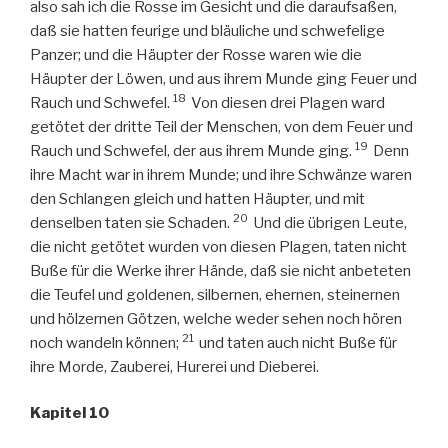
also sah ich die Rosse im Gesicht und die daraufsaßen,
daß sie hatten feurige und bläuliche und schwefelige
Panzer; und die Häupter der Rosse waren wie die
Häupter der Löwen, und aus ihrem Munde ging Feuer und
18
Rauch und Schwefel.
Von diesen drei Plagen ward
getötet der dritte Teil der Menschen, von dem Feuer und
19
Rauch und Schwefel, der aus ihrem Munde ging.
Denn
ihre Macht war in ihrem Munde; und ihre Schwänze waren
den Schlangen gleich und hatten Häupter, und mit
20
denselben taten sie Schaden.
Und die übrigen Leute,
die nicht getötet wurden von diesen Plagen, taten nicht
Buße für die Werke ihrer Hände, daß sie nicht anbeteten
die Teufel und goldenen, silbernen, ehernen, steinernen
und hölzernen Götzen, welche weder sehen noch hören
21
noch wandeln können;
und taten auch nicht Buße für
ihre Morde, Zauberei, Hurerei und Dieberei.
Kapitel 10