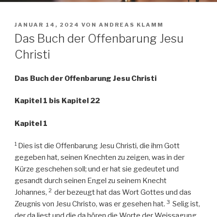
VERÖFFENTLICHT
JANUAR 14, 2024
VON
ANDREAS KLAMM
AM
Das Buch der Offenbarung Jesu
Christi
Das Buch der Offenbarung Jesu Christi
Kapitel 1 bis Kapitel 22
Kapitel 1
1
Dies ist die Offenbarung Jesu Christi, die ihm Gott
gegeben hat, seinen Knechten zu zeigen, was in der
Kürze geschehen soll; und er hat sie gedeutet und
gesandt durch seinen Engel zu seinem Knecht
2
Johannes,
der bezeugt hat das Wort Gottes und das
3
Zeugnis von Jesu Christo, was er gesehen hat.
Selig ist,
der da liest und die da hören die Worte der Weissagung