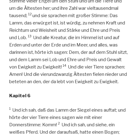
Stimme vieler Engel um den Stuhl und um die Tiere und
um die Ältesten her; und ihre Zahl war vieltausendmal
12
tausend;
und sie sprachen mit großer Stimme: Das
Lamm, das erwürget ist, ist würdig, zu nehmen Kraft und
Reichtum und Weisheit und Stärke und Ehre und Preis
13
und Lob.
Und alle Kreatur, die im Himmel ist und auf
Erden und unter der Erde und im Meer, und alles, was
darinnen ist, hörte ich sagen: Dem, der auf dem Stuhl sitzt,
und dem Lamm sei Lob und Ehre und Preis und Gewalt
14
von Ewigkeit zu Ewigkeit!
Und die vier Tiere sprachen:
Amen! Und die vierundzwanzig Ältesten fielen nieder und
beteten an den, der da lebt von Ewigkeit zu Ewigkeit.
Kapitel 6
1
Und ich sah, daß das Lamm der Siegel eines auftat; und
hörte der vier Tiere eines sagen wie mit einer
2
Donnerstimme: Komm!
Und ich sah, und siehe, ein
weißes Pferd. Und der daraufsaß, hatte einen Bogen;