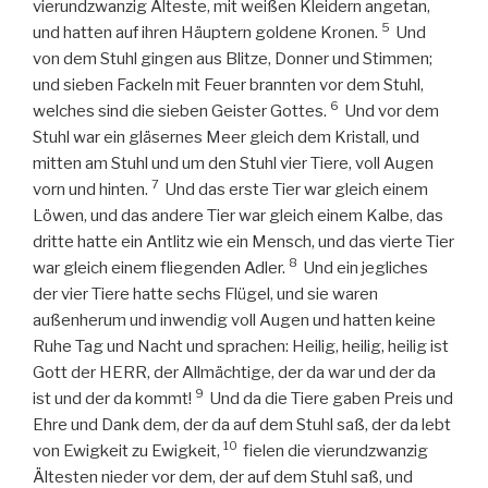
vierundzwanzig Älteste, mit weißen Kleidern angetan,
5
und hatten auf ihren Häuptern goldene Kronen.
Und
von dem Stuhl gingen aus Blitze, Donner und Stimmen;
und sieben Fackeln mit Feuer brannten vor dem Stuhl,
6
welches sind die sieben Geister Gottes.
Und vor dem
Stuhl war ein gläsernes Meer gleich dem Kristall, und
mitten am Stuhl und um den Stuhl vier Tiere, voll Augen
7
vorn und hinten.
Und das erste Tier war gleich einem
Löwen, und das andere Tier war gleich einem Kalbe, das
dritte hatte ein Antlitz wie ein Mensch, und das vierte Tier
8
war gleich einem fliegenden Adler.
Und ein jegliches
der vier Tiere hatte sechs Flügel, und sie waren
außenherum und inwendig voll Augen und hatten keine
Ruhe Tag und Nacht und sprachen: Heilig, heilig, heilig ist
Gott der HERR, der Allmächtige, der da war und der da
9
ist und der da kommt!
Und da die Tiere gaben Preis und
Ehre und Dank dem, der da auf dem Stuhl saß, der da lebt
10
von Ewigkeit zu Ewigkeit,
fielen die vierundzwanzig
Ältesten nieder vor dem, der auf dem Stuhl saß, und