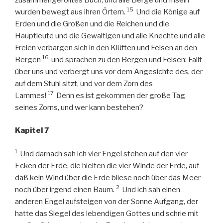
15
wurden bewegt aus ihren Örtern.
Und die Könige auf
Erden und die Großen und die Reichen und die
Hauptleute und die Gewaltigen und alle Knechte und alle
Freien verbargen sich in den Klüften und Felsen an den
16
Bergen
und sprachen zu den Bergen und Felsen: Fallt
über uns und verbergt uns vor dem Angesichte des, der
auf dem Stuhl sitzt, und vor dem Zorn des
17
Lammes!
Denn es ist gekommen der große Tag
seines Zorns, und wer kann bestehen?
Kapitel 7
1
Und darnach sah ich vier Engel stehen auf den vier
Ecken der Erde, die hielten die vier Winde der Erde, auf
daß kein Wind über die Erde bliese noch über das Meer
2
noch über irgend einen Baum.
Und ich sah einen
anderen Engel aufsteigen von der Sonne Aufgang, der
hatte das Siegel des lebendigen Gottes und schrie mit