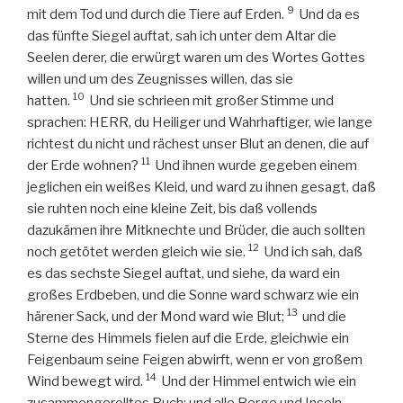
9
mit dem Tod und durch die Tiere auf Erden.
Und da es
das fünfte Siegel auftat, sah ich unter dem Altar die
Seelen derer, die erwürgt waren um des Wortes Gottes
willen und um des Zeugnisses willen, das sie
10
hatten.
Und sie schrieen mit großer Stimme und
sprachen: HERR, du Heiliger und Wahrhaftiger, wie lange
richtest du nicht und rächest unser Blut an denen, die auf
11
der Erde wohnen?
Und ihnen wurde gegeben einem
jeglichen ein weißes Kleid, und ward zu ihnen gesagt, daß
sie ruhten noch eine kleine Zeit, bis daß vollends
dazukämen ihre Mitknechte und Brüder, die auch sollten
12
noch getötet werden gleich wie sie.
Und ich sah, daß
es das sechste Siegel auftat, und siehe, da ward ein
großes Erdbeben, und die Sonne ward schwarz wie ein
13
härener Sack, und der Mond ward wie Blut;
und die
Sterne des Himmels fielen auf die Erde, gleichwie ein
Feigenbaum seine Feigen abwirft, wenn er von großem
14
Wind bewegt wird.
Und der Himmel entwich wie ein
zusammengerolltes Buch; und alle Berge und Inseln