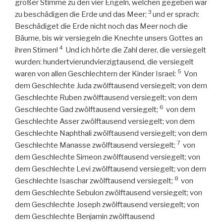
großer Stimme zu den vier Engeln, welchen gegeben war
3
zu beschädigen die Erde und das Meer;
und er sprach:
Beschädiget die Erde nicht noch das Meer noch die
Bäume, bis wir versiegeln die Knechte unsers Gottes an
4
ihren Stirnen!
Und ich hörte die Zahl derer, die versiegelt
wurden: hundertvierundvierzigtausend, die versiegelt
5
waren von allen Geschlechtern der Kinder Israel:
Von
dem Geschlechte Juda zwölftausend versiegelt; von dem
Geschlechte Ruben zwölftausend versiegelt; von dem
6
Geschlechte Gad zwölftausend versiegelt;
von dem
Geschlechte Asser zwölftausend versiegelt; von dem
Geschlechte Naphthali zwölftausend versiegelt; von dem
7
Geschlechte Manasse zwölftausend versiegelt;
von
dem Geschlechte Simeon zwölftausend versiegelt; von
dem Geschlechte Levi zwölftausend versiegelt; von dem
8
Geschlechte Isaschar zwölftausend versiegelt;
von
dem Geschlechte Sebulon zwölftausend versiegelt; von
dem Geschlechte Joseph zwölftausend versiegelt; von
dem Geschlechte Benjamin zwölftausend