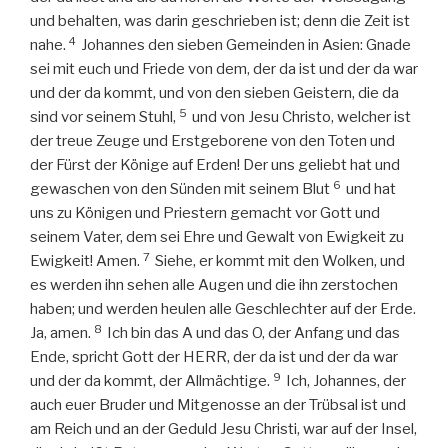
und behalten, was darin geschrieben ist; denn die Zeit ist
4
nahe.
Johannes den sieben Gemeinden in Asien: Gnade
sei mit euch und Friede von dem, der da ist und der da war
und der da kommt, und von den sieben Geistern, die da
5
sind vor seinem Stuhl,
und von Jesu Christo, welcher ist
der treue Zeuge und Erstgeborene von den Toten und
der Fürst der Könige auf Erden! Der uns geliebt hat und
6
gewaschen von den Sünden mit seinem Blut
und hat
uns zu Königen und Priestern gemacht vor Gott und
seinem Vater, dem sei Ehre und Gewalt von Ewigkeit zu
7
Ewigkeit! Amen.
Siehe, er kommt mit den Wolken, und
es werden ihn sehen alle Augen und die ihn zerstochen
haben; und werden heulen alle Geschlechter auf der Erde.
8
Ja, amen.
Ich bin das A und das O, der Anfang und das
Ende, spricht Gott der HERR, der da ist und der da war
9
und der da kommt, der Allmächtige.
Ich, Johannes, der
auch euer Bruder und Mitgenosse an der Trübsal ist und
am Reich und an der Geduld Jesu Christi, war auf der Insel,