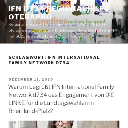
Zum
IFN D734 REGIONALHILFE
Inhalt
OTERAPRO
springen
Regionalhilfe.de IFN International Family Network d734
oterapro.org 3mnews.org MJB Mission News ISSN 1999-8414 –
Tel. 0621 5867 8054 / Tel. 030 57 700 592
SCHLAGWORT:
IFN INTERNATIONAL
FAMILY NETWORK D734
VERÖFFENTLICHT
DEZEMBER 11, 2020
AM
Warum begrüßt IFN International Family
Network d734 das Engagement von DIE
LINKE für die Landtagswahlen in
Rheinland-Pfalz?